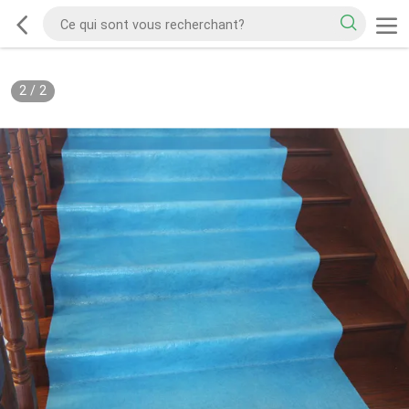
2
/
2