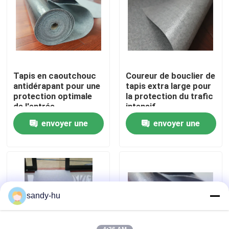
Visite de l'usine
Contrôle de la qualité
Tapis en caoutchouc
Coureur de bouclier de
antidérapant pour une
tapis extra large pour
Nous contacter
protection optimale
la protection du trafic
de l'entrée
intensif
envoyer une
envoyer une
Nouvelles
demande
demande
Les affaires
protecteur de plancher
sandy-hu
Protection de plancher