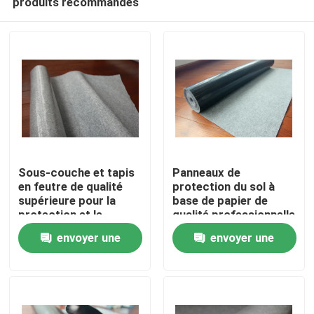
produits recommandés
Sous-couche et tapis
Panneaux de
en feutre de qualité
protection du sol à
supérieure pour la
base de papier de
protection et le
qualité professionnelle
À la maison
confort du sol
envoyer une
envoyer une
Produits
demande
demande
À propos de nous