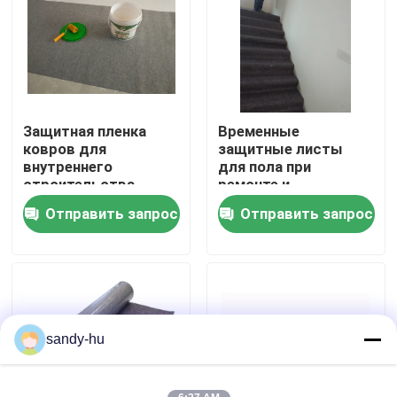
Экскурсия по заводу
Контроль качества
Защитная пленка
Временные
ковров для
защитные листы
Свяжитесь с нами
внутреннего
для пола при
строительства
ремонте и
реконструкции
Отправить запрос
Отправить запрос
Новости
Случаи
протектор пола
sandy-hu
Предохранение от пола