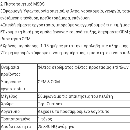
2. Πιστοποιητικό MSDS
3Εφαρμογή: Υφαντουργία σπιτιού, φίλτρο, νοσοκομείο, γεωργία, τσάν
ενδιάμεση επένδυση, κρεβατοκάμαρα, επένδυση
4Επειδή είμαστε εργοστάσιο, μπορούμε να εγγυηθούμε ότι η τιμή μας
5Έχουμε τη δική μας ομάδα έρευνας και ανάπτυξης, δεχόμαστε OEM
ιδιοκτησία OEM
6Χρόνος παράδοσης: 1-15 ημέρες μετά την παραλαβή της πληρωμής
7Το μη υφασμένο ύφασμα είναι η καριέρα μας, η ποιότητα είναι ο πολ
Ονομασία
Φίλτος στρώματος Φίλτος προστασίας επίπλων
προϊόντος
Υπηρεσίες
OEM & ODM
εργοστασίου
Μέγεθος
Σύμφωνα με τις απαιτήσεις του πελάτη
Χρώμα
Γκρι Custom
Λογότυπο
Δέχεστε το προσαρμοσμένο λογότυπο
Τροποποιημένο
1 τόνος
Αποδοτικότητα
25 X40 HQ ανά μήνα