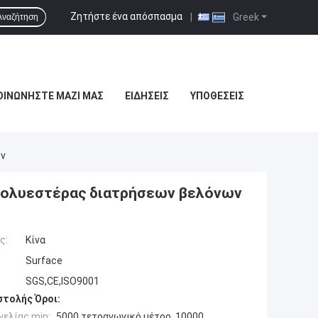
Ζητήστε ένα απόσπασμα
|
Greek
Αναζήτηση
ΟΙΝΩΝΉΣΤΕ ΜΑΖΊ ΜΑΣ
ΕΙΔΉΣΕΙΣ
ΥΠΟΘΈΣΕΙΣ
ων
πολυεστέρας διατρήσεων βελόνων
ς:
Κίνα
Surface
SGS,CE,ISO9001
τολής Όροι:
ελίας min:
5000 τετραγωνικό μέτρο, 10000