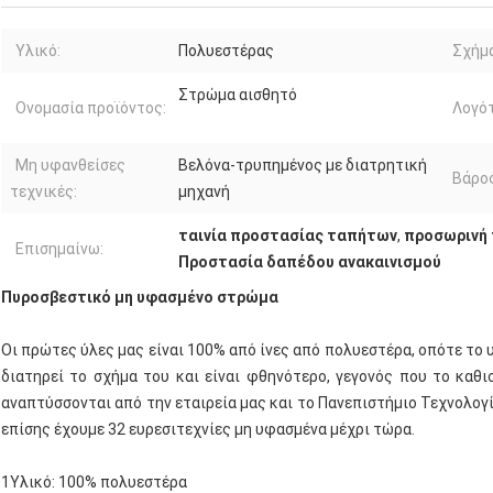
Υλικό:
Πολυεστέρας
Σχήμα
Στρώμα αισθητό
Ονομασία προϊόντος:
Λογό
Μη υφανθείσες
Βελόνα-τρυπημένος με διατρητική
Βάρος
τεχνικές:
μηχανή
ταινία προστασίας ταπήτων
,
προσωρινή
Επισημαίνω:
Προστασία δαπέδου ανακαινισμού
Πυροσβεστικό μη υφασμένο στρώμα
Οι πρώτες ύλες μας είναι 100% από ίνες από πολυεστέρα, οπότε το υ
διατηρεί το σχήμα του και είναι φθηνότερο, γεγονός που το καθι
αναπτύσσονται από την εταιρεία μας και το Πανεπιστήμιο Τεχνολογία
επίσης έχουμε 32 ευρεσιτεχνίες μη υφασμένα μέχρι τώρα.
1Υλικό: 100% πολυεστέρα