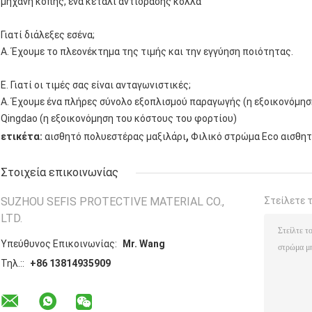
μηχανή κοπής, ένα κετάλι αντίδρασης κόλλα
Γιατί διάλεξες εσένα;
Α. Έχουμε το πλεονέκτημα της τιμής και την εγγύηση ποιότητας.
Ε. Γιατί οι τιμές σας είναι ανταγωνιστικές;
Α. Έχουμε ένα πλήρες σύνολο εξοπλισμού παραγωγής (η εξοικονόμηση
Qingdao (η εξοικονόμηση του κόστους του φορτίου)
,
ετικέτα:
αισθητό πολυεστέρας μαξιλάρι
Φιλικό στρώμα Eco αισθη
Στοιχεία επικοινωνίας
SUZHOU SEFIS PROTECTIVE MATERIAL CO.,
Στείλετε 
LTD.
Υπεύθυνος Επικοινωνίας:
Mr. Wang
Τηλ.::
+86 13814935909