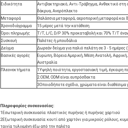
Ειδικότητα
Αντιβακτηριακό, Αντι-Τράβηγμα, Ανθεκτικό στη 
δάκρυα, Ανερόπλεκτο
Μεταφορά
Θαλάσσια μεταφορά, αεροπορική μεταφορά και 
Χρονοδιάγραμμα
15 μέρες μετά την κατάθεση.
Όροι πληρωμής
T/T, L/C, D/P 30% προκαταβολή και 70% T/T ένα
Συσκευή
Παλέτες ή μπουδάλια
Δείγμα
Δωρεάν δείγμα για παλιό πελάτη σε 3 - 5 ημέρες
Βασικές αγορές
Ευρώπη, Βόρεια Αμερική, Μέση Ανατολή, Αφρική, 
Αυστραλία
Πλεονεκτήματα
1Υψηλή ποιότητα, εργοστασιακή τιμή, έγκαιρη π
2.OEM, ODM είναι ευπρόσδεκτα
3Οποιοδήποτε σχέδιο, χρώματα είναι διαθέσιμα γ
Πληροφορίες συσκευασίας:
1Εσωτερική συσκευασία: πλαστικός πυρήνας ή πυρήνας χαρτιού
2Εξωτερική συσκευασία: κουτί από χαρτόνι για μικρούς ρόλους, κυμ
ταινία τυλιγμένη έξω από την παλέτα