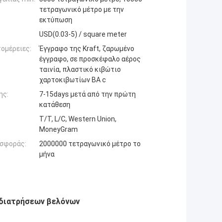
τετραγωνικό μέτρο με την
εκτύπωση
USD(0.03-5) / square meter
ομέρειες:
Έγγραφο της Kraft, ζαρωμένο
έγγραφο, σε προσκέφαλο αέρος
ταινία, πλαστικό κιβώτιο
χαρτοκιβωτίων BA c
ης:
7-15days μετά από την πρώτη
κατάθεση
T/T, L/C, Western Union,
MoneyGram
σφοράς:
2000000 τετραγωνικό μέτρο το
μήνα
 διατρήσεων βελόνων