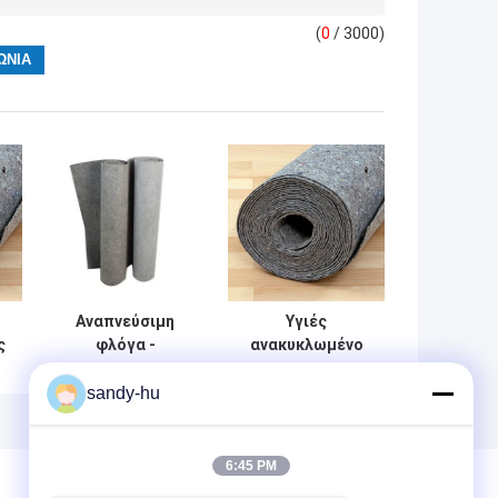
(
0
/ 3000)
Αναπνεύσιμη
Υγιές
ς
φλόγα -
ανακυκλωμένο
αισθητός
μόνωση μαξιλάρι
αυτοκόλλητος
ρητίνης μόνωσης
sandy-hu
στρώμα λευκός
θορύβου για το
ς
ζωγράφος
βαμβάκι
καθυστερούντω
στρωμάτων και
6:45 PM
αισθητός
καναπέδων