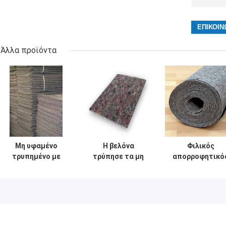
Άλλα προϊόντα
Μη υφαμένο
Η βελόνα
Φιλικός
τρυπημένο με
τρύπησε τα μη
απορροφητικό
διατρητική
υφαμένα
αισθητός
μηχανή βελόνα
αισθητά
στρώμα
στρώμα που
ενδύματα 400-
πολυεστέρας
γίνεται αισθητό
1200gsm με
Eco βιομηχανία
για τα ενδύματα
διατρητική
καναπέδων
μηχανή