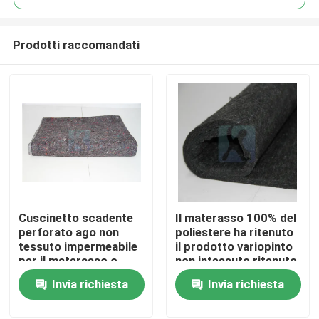
Prodotti raccomandati
Cuscinetto scadente
Il materasso 100% del
Casa.
perforato ago non
poliestere ha ritenuto
tessuto impermeabile
il prodotto variopinto
per il materasso o
non intessuto ritenuto
Prodotti
Sofa Crafts Fabric
per la pavimentazione
Invia richiesta
Invia richiesta
del taccuino di Diy
Su di noi