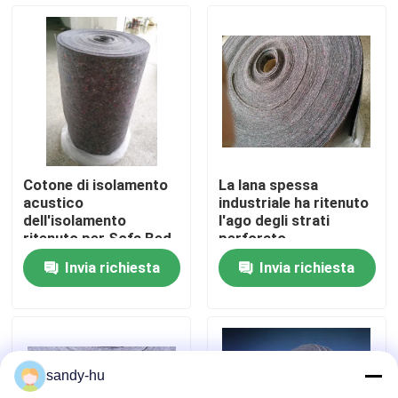
Visita alla fabbrica
Controllo della qualità
Contattaci
Cotone di isolamento
La lana spessa
acustico
industriale ha ritenuto
Notizie
dell'isolamento
l'ago degli strati
ritenuto per Sofa Bed
perforato
Mattress
Invia richiesta
Invia richiesta
Casi
protettore del pavimento
sandy-hu
Protezione del pavimento