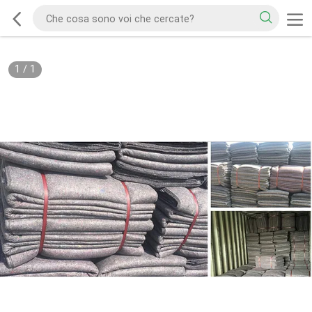
1
/
1