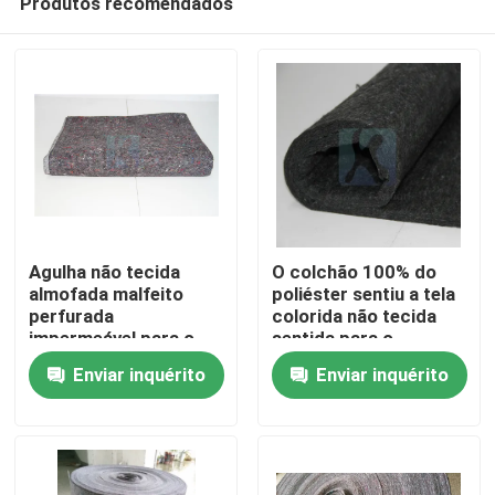
Produtos recomendados
Agulha não tecida
O colchão 100% do
almofada malfeito
poliéster sentiu a tela
perfurada
colorida não tecida
impermeável para o
sentida para o
Para casa
colchão ou o Sofa
revestimento do
Enviar inquérito
Enviar inquérito
Crafts Fabric
caderno de Diy
Produtos
Sobre nós