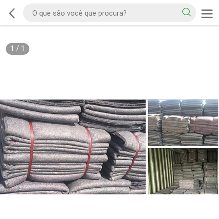
1
/
1