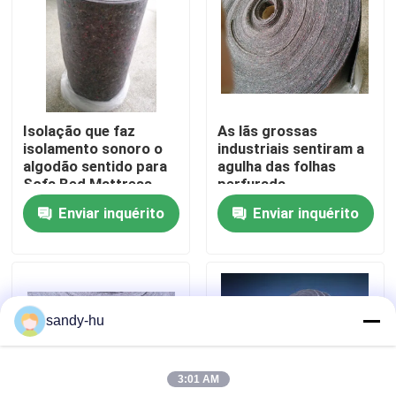
Visita à fábrica
Controle de qualidade
Isolação que faz
As lãs grossas
isolamento sonoro o
industriais sentiram a
Contacte-nos
algodão sentido para
agulha das folhas
Sofa Bed Mattress
perfurada
Enviar inquérito
Enviar inquérito
Notícias
Casos
sandy-hu
protetor do assoalho
3:01 AM
Proteção do assoalho