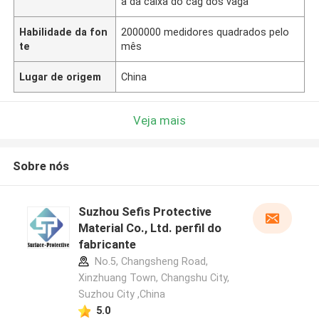
a da caixa do cag dos vaga
Habilidade da fon
2000000 medidores quadrados pelo
te
mês
Lugar de origem
China
Veja mais
Sobre nós
Suzhou Sefis Protective
Material Co., Ltd. perfil do
fabricante
No.5, Changsheng Road,
Xinzhuang Town, Changshu City,
Suzhou City ,China
5.0