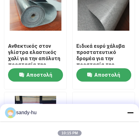
Επισκέψεις στο εργοστάσιο
Έλεγχος ποιότητας
Ανθεκτικός στον
Ειδικά ευρύ χάλυβα
γλίστρα ελαστικός
προστατευτικό
Επικοινωνήστε μαζί μας
χαλί για την απόλυτη
δρομέα για την
προστασία της
προστασία της
εισόδου
υψηλής κυκλοφορίας
Αποστολή
Αποστολή
Ειδήσεις
ερώτησης
ερώτησης
Υποθέσεις
sandy-hu
προστάτης πατωμάτων
10:15 PM
Προστασία πατωμάτων