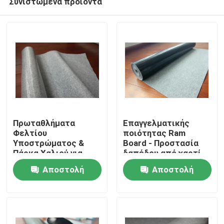
Συνιστώμενα προϊόντα
Πρωταθλήματα
Επαγγελματικής
Φελτίου
ποιότητας Ram
Υποστρώματος &
Board - Προστασία
Πάρκα Χαλιού για
δαπέδου από χαρτί
Σπίτι
Προστασία και άνεση
Αποστολή
Αποστολή
του πατώματος
Προϊόντα
ερώτησης
ερώτησης
Σχετικά με εμάς