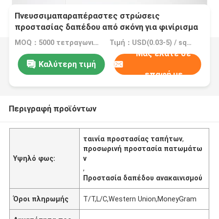
Πνευσσιμαπαραπέραστες στρώσεις
προστασίας δαπέδου από σκόνη για φινίρισμα
MOQ：5000 τετραγωνικό μέτρο, 10000 τετραγωνικό μέτρο με την εκτύπωση
Τιμή：USD(0.03-5) / square meter
Μας ελάτε σε
Καλύτερη τιμή
επαφή με
Περιγραφή προϊόντων
ταινία προστασίας ταπήτων
,
προσωρινή προστασία πατωμάτω
Υψηλό φως:
ν
,
Προστασία δαπέδου ανακαινισμού
Όροι πληρωμής
T/T,L/C,Western Union,MoneyGram