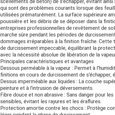
scellements de béton) de s'échapper, évitant ainsi 
qui sont des problèmes courants lorsque des feuill
utilisées prématurément. La surface supérieure am
poussière et les débris de se déposer dans la finit
entreprises professionnelles de revêtement de sol,
marche sûre pendant les périodes de durcissement, 
dommages irréparables à la finition fraîche. Cette
de durcissement impeccable, équilibrant la prote
avec la nécessité absolue de libération de la vapeur
Principales caractéristiques et avantages
Dessous perméable à la vapeur : Permet à l'humidi
finitions en cours de durcissement de s'échapper, évi
Dessus imperméable aux liquides : La couche supérie
peinture et à l'intrusion de déversements.
Fibre douce et non abrasive : Sans danger pour les
sensibles, évitant les rayures et les éraflures.
Protection amortie contre les chocs : Protège con
léger pendant la phase de durcissement.