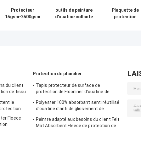
Protecteur
outils de peinture
Plaquette de
15gsm-2500gsm
d'ouatine collante
protection
Grey Painter
extérieure du
temporaire
Fleece Nonwoven
protecteur
autoadhésive
de Felt
15gsm-2500gsm
pour les sols po
Abdeckvlies Floor
la protection d
de peintre
surfaces sur le
chantier de
construction
LAI
Protection de plancher
ns du client
Tapis protecteur de surface de
tion de tissu
protection de Floorliner d'ouatine de
ine
protection de plancher d'Abdeckvlies
tent le
Polyester 100% absorbant senti réutilisé
 protection
d'ouatine d'anti de glissement de
plancher tapis de protecteur
ster Fleece
Peintre adapté aux besoins du client Felt
tion
Mat Absorbent Fleece de protection de
plancher de Grs Rpet