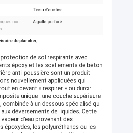
:
Tissu d'ouatine
iques non-
Aiguille-perforé
s:
visoire de plancher
,
protection de sol respirants avec
ents époxy et les scellements de béton
ière anti-poussière sont un produit
tions nouvellement appliquées qui
ut en devant « respirer » ou durcir
mposite unique : une couche supérieure
e, combinée à un dessous spécialisé qui
 aux déversements de liquides. Cette
a vapeur d'eau provenant des
 époxydes, les polyuréthanes ou les