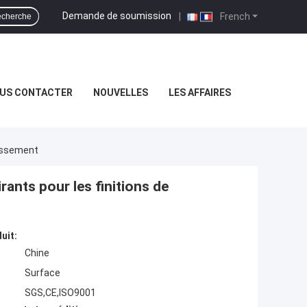
Demande de soumission
|
French
cherche
US CONTACTER
NOUVELLES
LES AFFAIRES
cissement
rants pour les finitions de
uit:
Chine
Surface
SGS,CE,ISO9001