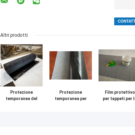
Altri prodotti
Protezione
Protezione
Film protettivo
temporanea del
temporanea per
per tappeti per l
pavimento per
pavimenti per
costruzione
costruttori e
progetti di
interna
appaltatori
costruzione e
ristrutturazione