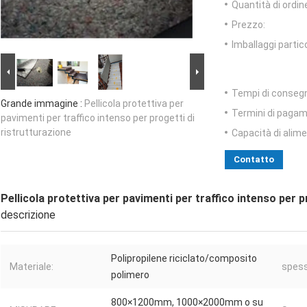
Quantità di ordin
Prezzo:
Imballaggi partico
Tempi di conseg
Grande immagine :
Pellicola protettiva per
Termini di pagam
pavimenti per traffico intenso per progetti di
ristrutturazione
Capacità di alim
Contatto
Pellicola protettiva per pavimenti per traffico intenso per p
descrizione
Polipropilene riciclato/composito
Materiale:
spess
polimero
800×1200mm, 1000×2000mm o su