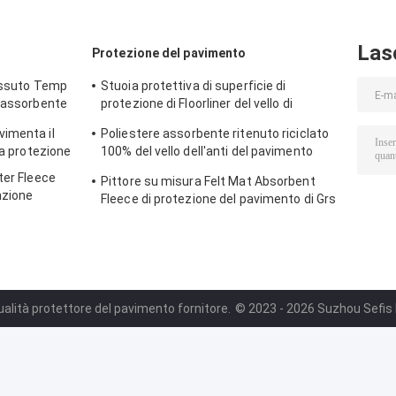
Las
Protezione del pavimento
tessuto Temp
Stuoia protettiva di superficie di
o assorbente
protezione di Floorliner del vello di
protezione del pavimento di Abdeckvlies
imenta il
Poliestere assorbente ritenuto riciclato
la protezione
100% del vello dell'anti del pavimento
scivoloso tappeto del protettore
ter Fleece
Pittore su misura Felt Mat Absorbent
nzione
Fleece di protezione del pavimento di Grs
Rpet
alità protettore del pavimento fornitore.
© 2023 - 2026 Suzhou Sefis Pr