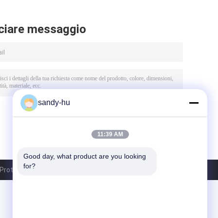
ciare messaggio
sandy-hu
11:39 AM
Good day, what product are you looking 
for?
otective Material Co., Ltd.. All Rights Reserved.