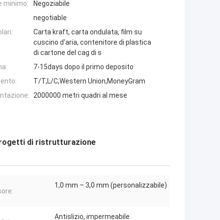
e minimo:
Negoziabile
negotiable
lari:
Carta kraft, carta ondulata, film su
cuscino d'aria, contenitore di plastica
di cartone del cag di s
na:
7-15days dopo il primo deposito
ento:
T/T,L/C,Western Union,MoneyGram
entazione:
2000000 metri quadri al mese
rogetti di ristrutturazione
1,0 mm – 3,0 mm (personalizzabile)
ore:
Antislizio, impermeabile