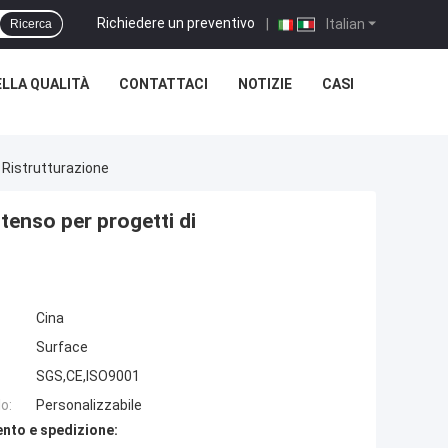
Richiedere un preventivo
|
Italian
Ricerca
LLA QUALITÀ
CONTATTACI
NOTIZIE
CASI
i Ristrutturazione
ntenso per progetti di
Cina
Surface
SGS,CE,ISO9001
o:
Personalizzabile
nto e spedizione: