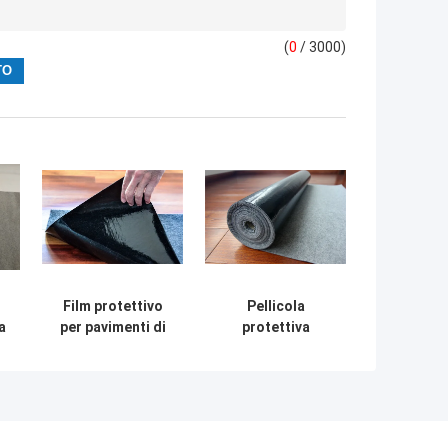
(
0
/ 3000)
Film protettivo
Pellicola
a
per pavimenti di
protettiva
ristrutturazione
professionale per
per uso
pavimenti in
residenziale e
moquette per
commerciale
appaltatori