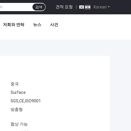
견적 요청
|
Korean
검색
저희와 연락
뉴스
사건
중국
Surface
SGS,CE,ISO9001
맞춤형
협상 가능