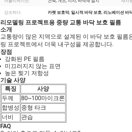
어플리케이션:
건축, 개조, 이사, 바닥재 설치
재사용
강조하다:
카펫 보호막
,
일시적 바닥 보호
,
리노베이션 바닥
리모델링 프로젝트용 중량 교통 바닥 보호 필름
소개
교통량이 많은 지역으로 설계된 이 바닥 보호 필름
링 프로젝트에서 더욱 내구성을 제공합니다.
장점
강화된 PE 필름
미끄러지지 않는 표면
높은 찢기 저항성
기술 사양
특징
사양
두께
80~100마이크론
합병성
중형 타크
너비
관습
FAQ