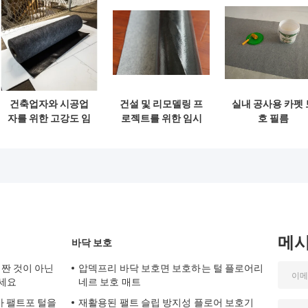
건축업자와 시공업
건설 및 리모델링 프
실내 공사용 카펫 
자를 위한 고강도 임
로젝트를 위한 임시
호 필름
시 바닥 보호
바닥 보호
메
바닥 보호
 짠 것이 아닌
압덱프리 바닥 보호면 보호하는 털 플로어리
하세요
네르 보호 매트
가 팰트포 털을
재활용된 팰트 슬립 방지성 플로어 보호기