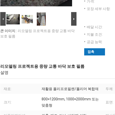
가격:
포장 세부 사항:
배달 시간:
큰 이미지 :
리모델링 프로젝트용 중량 교통 바닥
지불 조건:
보호 필름
공급 능력:
접촉
리모델링 프로젝트용 중량 교통 바닥 보호 필름
설명
재료:
재활용 폴리프로필렌/폴리머 복합재
두께:
800×1200mm, 1000×2000mm 또는
크기:
표면:
맞춤형