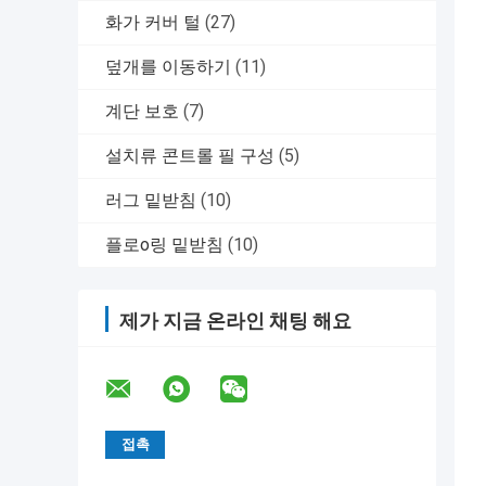
화가 커버 털
(27)
덮개를 이동하기
(11)
계단 보호
(7)
설치류 콘트롤 필 구성
(5)
러그 밑받침
(10)
플로o링 밑받침
(10)
제가 지금 온라인 채팅 해요