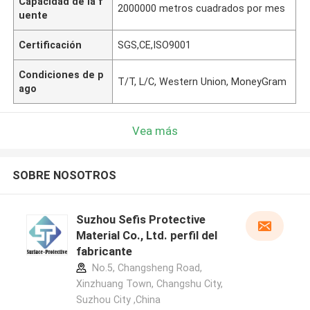
Capacidad de la f
2000000 metros cuadrados por mes
uente
Certificación
SGS,CE,ISO9001
Condiciones de p
T/T, L/C, Western Union, MoneyGram
ago
Vea más
SOBRE NOSOTROS
Suzhou Sefis Protective
Material Co., Ltd. perfil del
fabricante
No.5, Changsheng Road,
Xinzhuang Town, Changshu City,
Suzhou City ,China