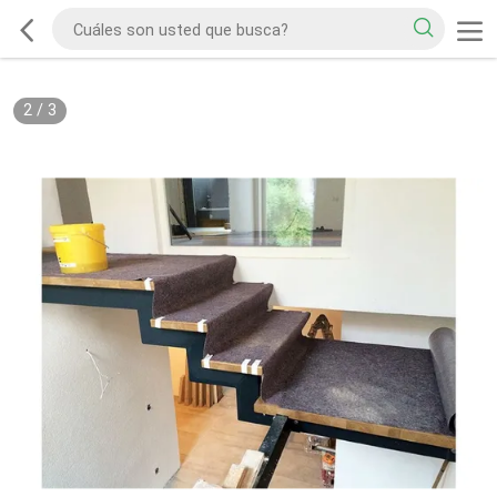
2
/
3