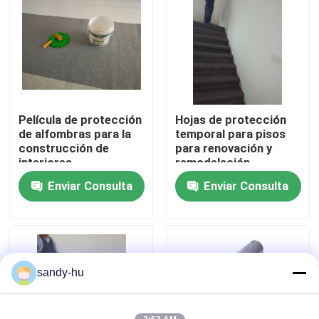
Recorrido por la fábrica
Control de calidad
Película de protección
Hojas de protección
Contacta con nosotros
de alfombras para la
temporal para pisos
construcción de
para renovación y
interiores
remodelación
Noticias
Enviar Consulta
Enviar Consulta
Casos de trabajo
protector del piso
sandy-hu
Protección del piso